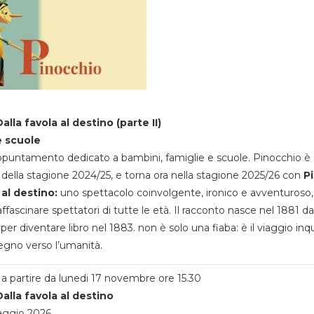
alla favola al destino (parte II)
e scuole
appuntamento dedicato a bambini, famiglie e scuole. Pinocchio è 
della stagione 2024/25, e torna ora nella stagione 2025/26 con
P
 al destino:
uno spettacolo coinvolgente, ironico e avventuroso
ffascinare spettatori di tutte le età. Il racconto nasce nel 1881 da
 per diventare libro nel 1883. non è solo una fiaba: è il viaggio inq
egno verso l’umanità.
a partire da lunedi 17 novembre ore 15.30
alla favola al destino
aggio 2026