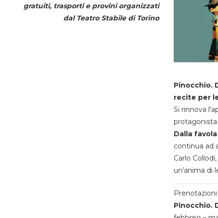
gratuiti, trasporti e provini organizzati
dal
Teatro Stabile di Torino
Pinocchio. D
recite per l
Si rinnova l’
protagonista 
Dalla favola
continua ad a
Carlo Collodi,
un’anima di l
Prenotazioni 
Pinocchio. D
febbraio – m