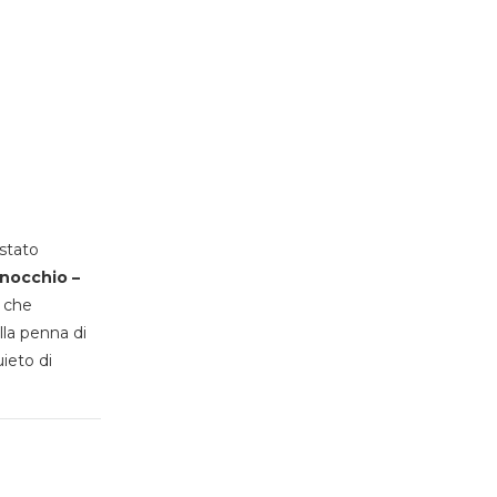
stato
inocchio –
, che
lla penna di
uieto di