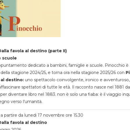
alla favola al destino (parte II)
e scuole
appuntamento dedicato a bambini, famiglie e scuole. Pinocchio è 
della stagione 2024/25, e torna ora nella stagione 2025/26 con
P
 al destino:
uno spettacolo coinvolgente, ironico e avventuroso
ffascinare spettatori di tutte le età. Il racconto nasce nel 1881 da
 per diventare libro nel 1883. non è solo una fiaba: è il viaggio inq
egno verso l’umanità.
a partire da lunedi 17 novembre ore 15.30
alla favola al destino
aggio 2026