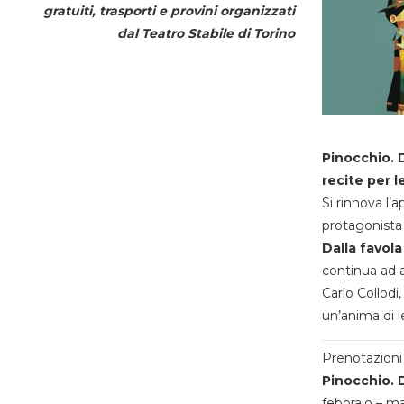
gratuiti, trasporti e provini organizzati
dal
Teatro Stabile di Torino
Pinocchio. D
recite per l
Si rinnova l’
protagonista 
Dalla favola
continua ad a
Carlo Collodi,
un’anima di l
Prenotazioni 
Pinocchio. D
febbraio – m