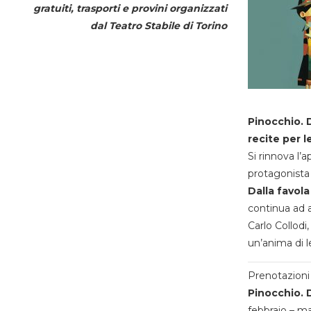
gratuiti, trasporti e provini organizzati
dal
Teatro Stabile di Torino
Pinocchio. D
recite per l
Si rinnova l’
protagonista 
Dalla favola
continua ad a
Carlo Collodi,
un’anima di l
Prenotazioni 
Pinocchio. D
febbraio – m