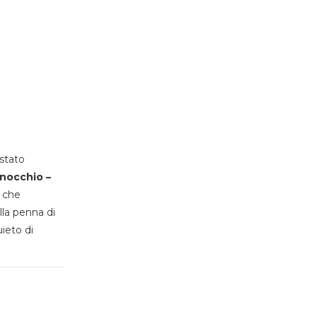
stato
inocchio –
, che
lla penna di
uieto di