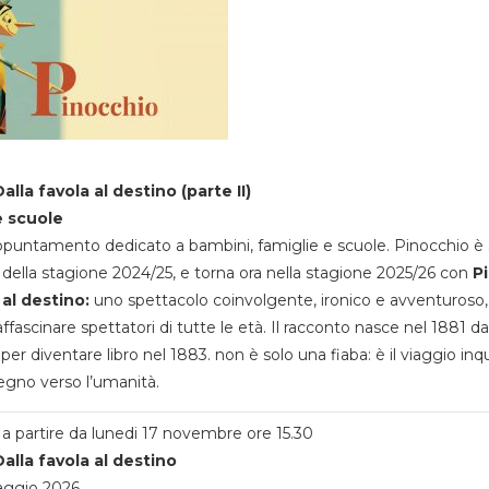
alla favola al destino (parte II)
e scuole
appuntamento dedicato a bambini, famiglie e scuole. Pinocchio è 
della stagione 2024/25, e torna ora nella stagione 2025/26 con
P
 al destino:
uno spettacolo coinvolgente, ironico e avventuroso
ffascinare spettatori di tutte le età. Il racconto nasce nel 1881 da
 per diventare libro nel 1883. non è solo una fiaba: è il viaggio inq
egno verso l’umanità.
a partire da lunedi 17 novembre ore 15.30
alla favola al destino
aggio 2026