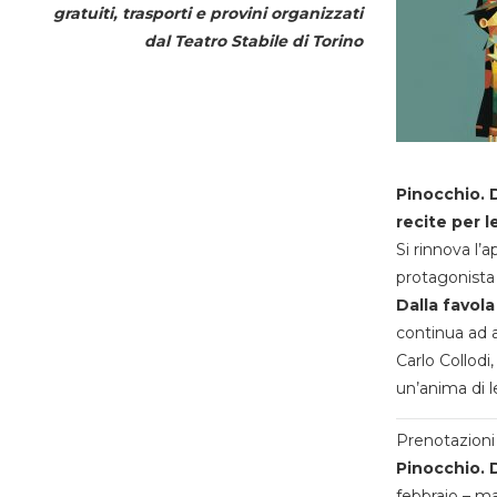
gratuiti, trasporti e provini organizzati
dal
Teatro Stabile di Torino
Pinocchio. D
recite per l
Si rinnova l’
protagonista 
Dalla favola
continua ad a
Carlo Collodi,
un’anima di l
Prenotazioni 
Pinocchio. D
febbraio – m