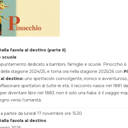
alla favola al destino (parte II)
e scuole
appuntamento dedicato a bambini, famiglie e scuole. Pinocchio è 
della stagione 2024/25, e torna ora nella stagione 2025/26 con
P
 al destino:
uno spettacolo coinvolgente, ironico e avventuroso
ffascinare spettatori di tutte le età. Il racconto nasce nel 1881 da
 per diventare libro nel 1883. non è solo una fiaba: è il viaggio inq
egno verso l’umanità.
a partire da lunedi 17 novembre ore 15.30
alla favola al destino
aggio 2026