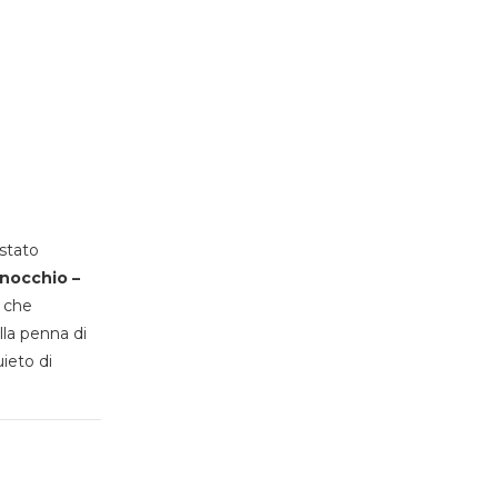
stato
inocchio –
, che
lla penna di
uieto di