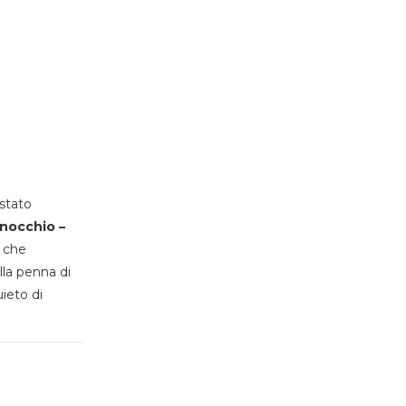
stato
inocchio –
, che
lla penna di
uieto di