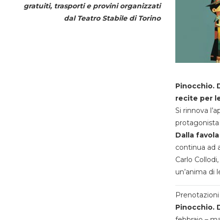
gratuiti, trasporti e provini organizzati
dal
Teatro Stabile di Torino
Pinocchio. D
recite per l
Si rinnova l’
protagonista 
Dalla favola
continua ad a
Carlo Collodi,
un’anima di l
Prenotazioni 
Pinocchio. D
febbraio – m