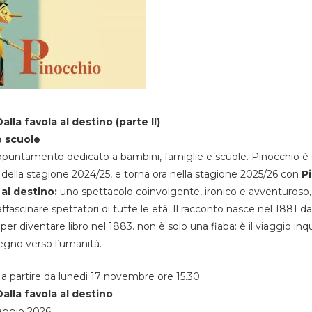
alla favola al destino (parte II)
e scuole
appuntamento dedicato a bambini, famiglie e scuole. Pinocchio è 
della stagione 2024/25, e torna ora nella stagione 2025/26 con
P
 al destino:
uno spettacolo coinvolgente, ironico e avventuroso
ffascinare spettatori di tutte le età. Il racconto nasce nel 1881 da
 per diventare libro nel 1883. non è solo una fiaba: è il viaggio inq
egno verso l’umanità.
a partire da lunedi 17 novembre ore 15.30
alla favola al destino
aggio 2026