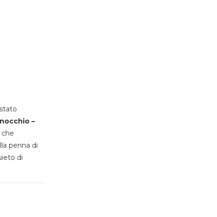
stato
inocchio –
, che
lla penna di
uieto di