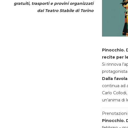
gratuiti, trasporti e provini organizzati
dal
Teatro Stabile di Torino
Pinocchio. D
recite per l
Si rinnova l’
protagonista 
Dalla favola
continua ad a
Carlo Collodi,
un’anima di l
Prenotazioni 
Pinocchio. D
febbraio – m