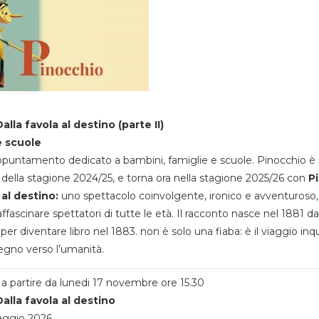
alla favola al destino (parte II)
e scuole
appuntamento dedicato a bambini, famiglie e scuole. Pinocchio è 
della stagione 2024/25, e torna ora nella stagione 2025/26 con
P
 al destino:
uno spettacolo coinvolgente, ironico e avventuroso
ffascinare spettatori di tutte le età. Il racconto nasce nel 1881 da
 per diventare libro nel 1883. non è solo una fiaba: è il viaggio inq
egno verso l’umanità.
a partire da lunedi 17 novembre ore 15.30
alla favola al destino
aggio 2026