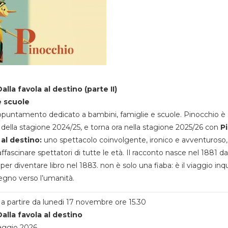
alla favola al destino (parte II)
e scuole
appuntamento dedicato a bambini, famiglie e scuole. Pinocchio è 
della stagione 2024/25, e torna ora nella stagione 2025/26 con
P
 al destino:
uno spettacolo coinvolgente, ironico e avventuroso
ffascinare spettatori di tutte le età. Il racconto nasce nel 1881 da
 per diventare libro nel 1883. non è solo una fiaba: è il viaggio inq
egno verso l’umanità.
a partire da lunedi 17 novembre ore 15.30
alla favola al destino
aggio 2026