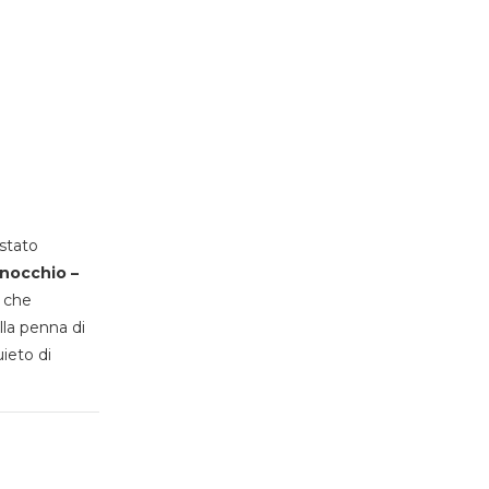
stato
inocchio –
, che
lla penna di
uieto di