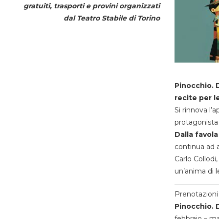
gratuiti, trasporti e provini organizzati
dal
Teatro Stabile di Torino
Pinocchio. D
recite per l
Si rinnova l’
protagonista 
Dalla favola
continua ad a
Carlo Collodi,
un’anima di l
Prenotazioni 
Pinocchio. D
febbraio – m