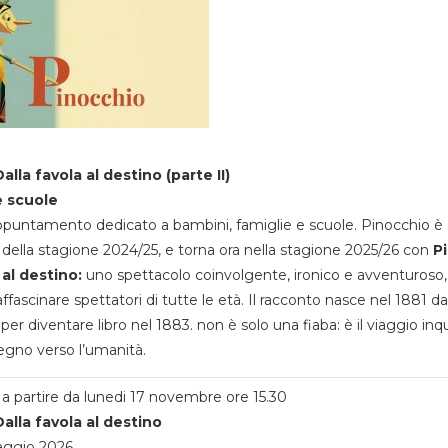
alla favola al destino (parte II)
e scuole
appuntamento dedicato a bambini, famiglie e scuole. Pinocchio è 
della stagione 2024/25, e torna ora nella stagione 2025/26 con
P
 al destino:
uno spettacolo coinvolgente, ironico e avventuroso
ffascinare spettatori di tutte le età. Il racconto nasce nel 1881 da
 per diventare libro nel 1883. non è solo una fiaba: è il viaggio inq
egno verso l’umanità.
a partire da lunedi 17 novembre ore 15.30
alla favola al destino
aggio 2026