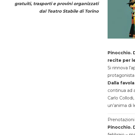
gratuiti, trasporti e provini organizzati
dal
Teatro Stabile di Torino
Pinocchio. D
recite per l
Si rinnova l’
protagonista 
Dalla favola
continua ad a
Carlo Collodi,
un’anima di l
Prenotazioni 
Pinocchio. D
febbraio – m