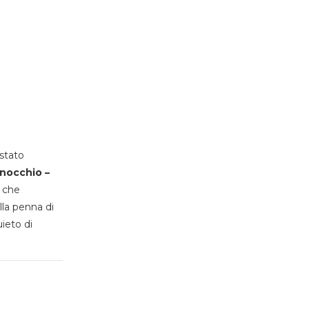
stato
inocchio –
, che
lla penna di
uieto di