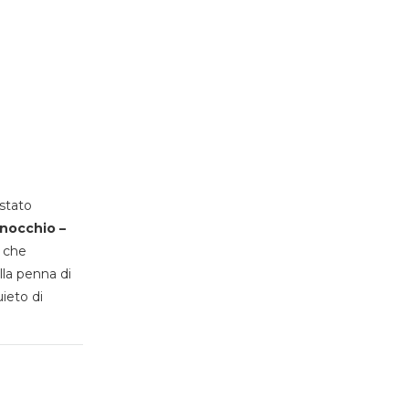
stato
inocchio –
, che
lla penna di
uieto di