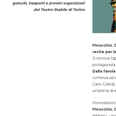
gratuiti, trasporti e provini organizzati
dal
Teatro Stabile di Torino
Pinocchio. D
recite per l
Si rinnova l’
protagonista 
Dalla favola
continua ad a
Carlo Collodi,
un’anima di l
Prenotazioni 
Pinocchio. D
febbraio – m