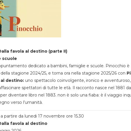
alla favola al destino (parte II)
e scuole
appuntamento dedicato a bambini, famiglie e scuole. Pinocchio è 
della stagione 2024/25, e torna ora nella stagione 2025/26 con
P
 al destino:
uno spettacolo coinvolgente, ironico e avventuroso
ffascinare spettatori di tutte le età. Il racconto nasce nel 1881 da
 per diventare libro nel 1883. non è solo una fiaba: è il viaggio inq
egno verso l’umanità.
a partire da lunedi 17 novembre ore 15.30
alla favola al destino
aggio 2026