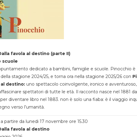
alla favola al destino (parte II)
e scuole
appuntamento dedicato a bambini, famiglie e scuole. Pinocchio è 
della stagione 2024/25, e torna ora nella stagione 2025/26 con
P
 al destino:
uno spettacolo coinvolgente, ironico e avventuroso
ffascinare spettatori di tutte le età. Il racconto nasce nel 1881 da
 per diventare libro nel 1883. non è solo una fiaba: è il viaggio inq
egno verso l’umanità.
a partire da lunedi 17 novembre ore 15.30
alla favola al destino
aggio 2026