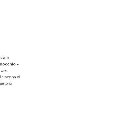
stato
inocchio –
, che
lla penna di
uieto di