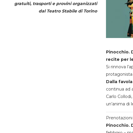
gratuiti, trasporti e provini organizzati
dal
Teatro Stabile di Torino
Pinocchio. D
recite per l
Si rinnova l’
protagonista 
Dalla favola
continua ad a
Carlo Collodi,
un’anima di l
Prenotazioni 
Pinocchio. D
febbraio – m