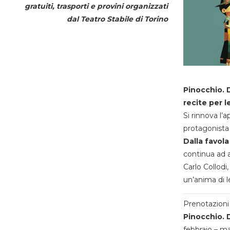
gratuiti, trasporti e provini organizzati
dal
Teatro Stabile di Torino
Pinocchio. D
recite per l
Si rinnova l’
protagonista 
Dalla favola
continua ad a
Carlo Collodi,
un’anima di l
Prenotazioni 
Pinocchio. D
febbraio – m