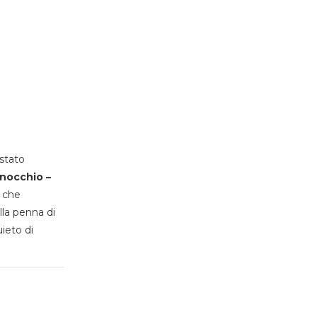
stato
inocchio –
, che
lla penna di
uieto di