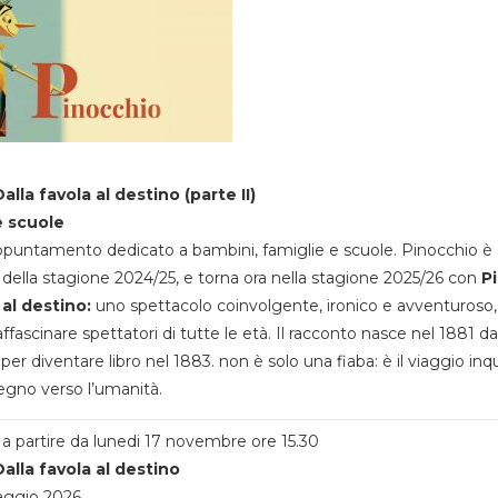
alla favola al destino (parte II)
e scuole
appuntamento dedicato a bambini, famiglie e scuole. Pinocchio è 
della stagione 2024/25, e torna ora nella stagione 2025/26 con
P
 al destino:
uno spettacolo coinvolgente, ironico e avventuroso
ffascinare spettatori di tutte le età. Il racconto nasce nel 1881 da
 per diventare libro nel 1883. non è solo una fiaba: è il viaggio inq
egno verso l’umanità.
a partire da lunedi 17 novembre ore 15.30
alla favola al destino
aggio 2026