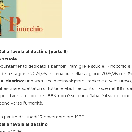
alla favola al destino (parte II)
e scuole
appuntamento dedicato a bambini, famiglie e scuole. Pinocchio è 
della stagione 2024/25, e torna ora nella stagione 2025/26 con
P
 al destino:
uno spettacolo coinvolgente, ironico e avventuroso
ffascinare spettatori di tutte le età. Il racconto nasce nel 1881 da
 per diventare libro nel 1883. non è solo una fiaba: è il viaggio inq
egno verso l’umanità.
a partire da lunedi 17 novembre ore 15.30
alla favola al destino
aggio 2026