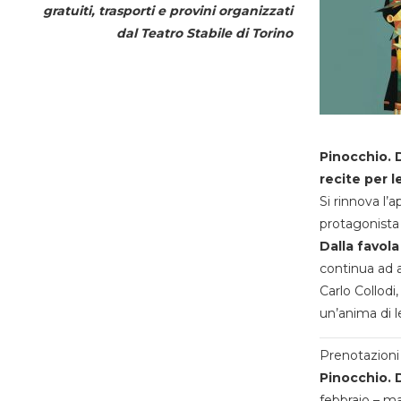
gratuiti, trasporti e provini organizzati
dal
Teatro Stabile di Torino
Pinocchio. D
recite per l
Si rinnova l’
protagonista 
Dalla favola
continua ad a
Carlo Collodi,
un’anima di l
Prenotazioni 
Pinocchio. D
febbraio – m