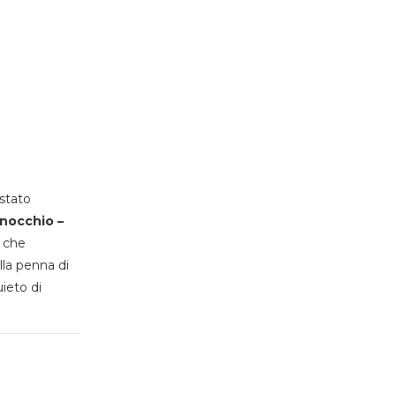
stato
inocchio –
, che
lla penna di
uieto di