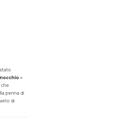
stato
inocchio –
, che
lla penna di
uieto di