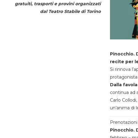
gratuiti, trasporti e provini organizzati
dal
Teatro Stabile di Torino
Pinocchio. D
recite per l
Si rinnova l’
protagonista 
Dalla favola
continua ad a
Carlo Collodi,
un’anima di l
Prenotazioni 
Pinocchio. D
febbraio – m