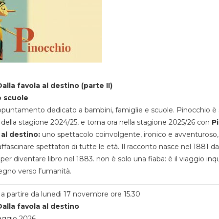
alla favola al destino (parte II)
e scuole
appuntamento dedicato a bambini, famiglie e scuole. Pinocchio è 
della stagione 2024/25, e torna ora nella stagione 2025/26 con
P
 al destino:
uno spettacolo coinvolgente, ironico e avventuroso
ffascinare spettatori di tutte le età. Il racconto nasce nel 1881 da
 per diventare libro nel 1883. non è solo una fiaba: è il viaggio inq
egno verso l’umanità.
a partire da lunedi 17 novembre ore 15.30
alla favola al destino
aggio 2026