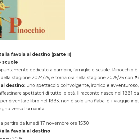
alla favola al destino (parte II)
e scuole
appuntamento dedicato a bambini, famiglie e scuole. Pinocchio è 
della stagione 2024/25, e torna ora nella stagione 2025/26 con
P
 al destino:
uno spettacolo coinvolgente, ironico e avventuroso
ffascinare spettatori di tutte le età. Il racconto nasce nel 1881 da
 per diventare libro nel 1883. non è solo una fiaba: è il viaggio inq
egno verso l’umanità.
a partire da lunedi 17 novembre ore 15.30
alla favola al destino
aggio 2026