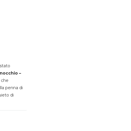
stato
inocchio –
, che
lla penna di
uieto di