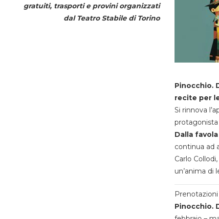
gratuiti, trasporti e provini organizzati
dal
Teatro Stabile di Torino
Pinocchio. D
recite per l
Si rinnova l’
protagonista 
Dalla favola
continua ad a
Carlo Collodi,
un’anima di l
Prenotazioni 
Pinocchio. D
febbraio – m