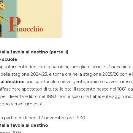
alla favola al destino (parte II)
e scuole
appuntamento dedicato a bambini, famiglie e scuole. Pinocchio è 
della stagione 2024/25, e torna ora nella stagione 2025/26 con
P
 al destino:
uno spettacolo coinvolgente, ironico e avventuroso
ffascinare spettatori di tutte le età. Il racconto nasce nel 1881 da
 per diventare libro nel 1883. non è solo una fiaba: è il viaggio inq
egno verso l’umanità.
a partire da lunedi 17 novembre ore 15.30
alla favola al destino
aggio 2026