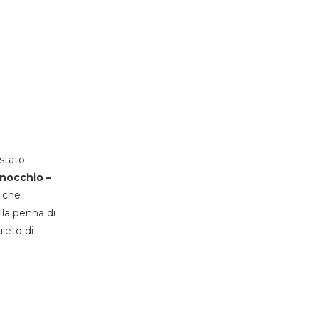
stato
inocchio –
, che
lla penna di
uieto di