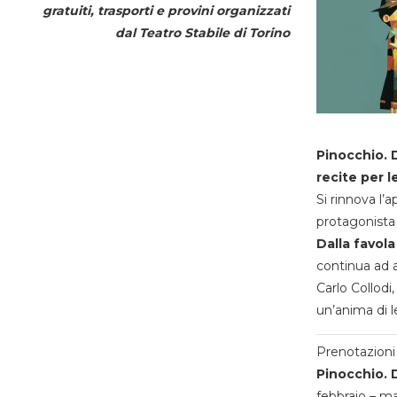
gratuiti, trasporti e provini organizzati
dal
Teatro Stabile di Torino
Pinocchio. D
recite per l
Si rinnova l’
protagonista 
Dalla favola
continua ad a
Carlo Collodi,
un’anima di l
Prenotazioni 
Pinocchio. D
febbraio – m