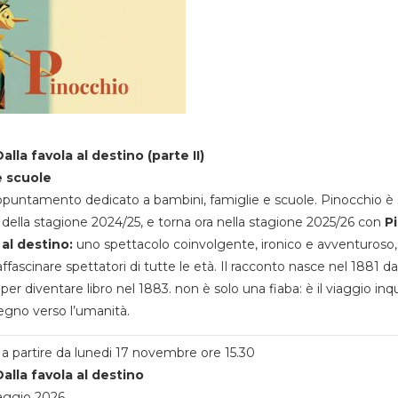
alla favola al destino (parte II)
e scuole
appuntamento dedicato a bambini, famiglie e scuole. Pinocchio è 
della stagione 2024/25, e torna ora nella stagione 2025/26 con
P
 al destino:
uno spettacolo coinvolgente, ironico e avventuroso
ffascinare spettatori di tutte le età. Il racconto nasce nel 1881 da
 per diventare libro nel 1883. non è solo una fiaba: è il viaggio inq
egno verso l’umanità.
a partire da lunedi 17 novembre ore 15.30
alla favola al destino
aggio 2026