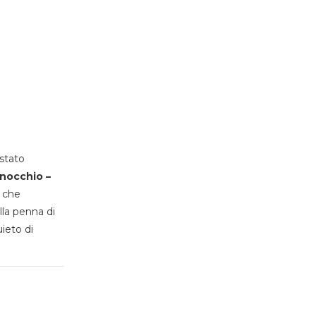
stato
inocchio –
, che
lla penna di
uieto di