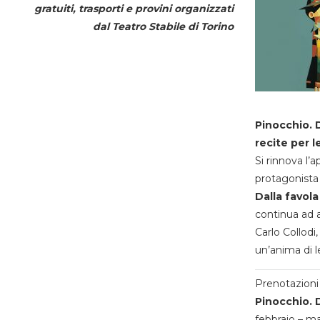
gratuiti, trasporti e provini organizzati
dal
Teatro Stabile di Torino
Pinocchio. D
recite per l
Si rinnova l’
protagonista 
Dalla favola
continua ad a
Carlo Collodi,
un’anima di l
Prenotazioni 
Pinocchio. D
febbraio – m