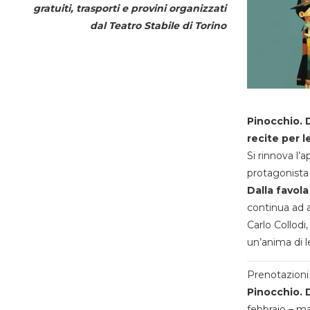
gratuiti, trasporti e provini organizzati
dal
Teatro Stabile di Torino
Pinocchio. D
recite per l
Si rinnova l’
protagonista 
Dalla favola
continua ad a
Carlo Collodi,
un’anima di l
Prenotazioni 
Pinocchio. D
febbraio – m