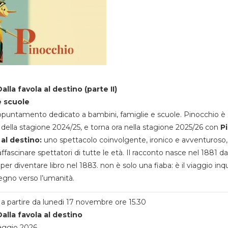
alla favola al destino (parte II)
e scuole
appuntamento dedicato a bambini, famiglie e scuole. Pinocchio è 
della stagione 2024/25, e torna ora nella stagione 2025/26 con
P
 al destino:
uno spettacolo coinvolgente, ironico e avventuroso
ffascinare spettatori di tutte le età. Il racconto nasce nel 1881 da
 per diventare libro nel 1883. non è solo una fiaba: è il viaggio inq
egno verso l’umanità.
a partire da lunedi 17 novembre ore 15.30
alla favola al destino
aggio 2026