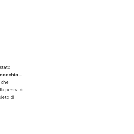
stato
inocchio –
, che
lla penna di
uieto di