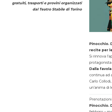
gratuiti, trasporti e provini organizzati
dal
Teatro Stabile di Torino
Pinocchio. D
recite per l
Si rinnova l’
protagonista 
Dalla favola
continua ad a
Carlo Collodi,
un’anima di l
Prenotazioni 
Pinocchio. D
febbraio – m