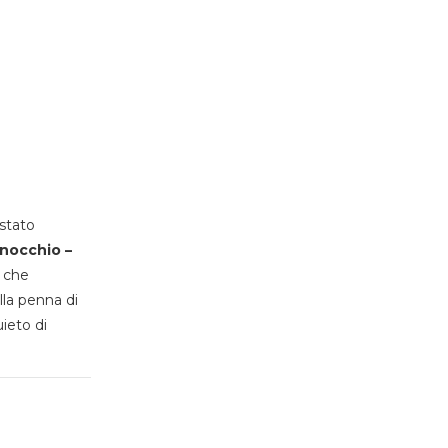
stato
inocchio –
, che
lla penna di
uieto di