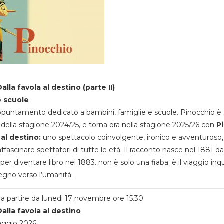
alla favola al destino (parte II)
e scuole
appuntamento dedicato a bambini, famiglie e scuole. Pinocchio è 
della stagione 2024/25, e torna ora nella stagione 2025/26 con
P
 al destino:
uno spettacolo coinvolgente, ironico e avventuroso
ffascinare spettatori di tutte le età. Il racconto nasce nel 1881 da
 per diventare libro nel 1883. non è solo una fiaba: è il viaggio inq
egno verso l’umanità.
a partire da lunedi 17 novembre ore 15.30
alla favola al destino
aggio 2026