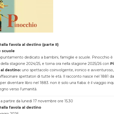
alla favola al destino (parte II)
e scuole
appuntamento dedicato a bambini, famiglie e scuole. Pinocchio è 
della stagione 2024/25, e torna ora nella stagione 2025/26 con
P
 al destino:
uno spettacolo coinvolgente, ironico e avventuroso
ffascinare spettatori di tutte le età. Il racconto nasce nel 1881 da
 per diventare libro nel 1883. non è solo una fiaba: è il viaggio inq
egno verso l’umanità.
a partire da lunedi 17 novembre ore 15.30
alla favola al destino
aggio 2026