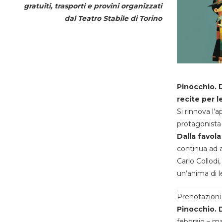
gratuiti, trasporti e provini organizzati
dal
Teatro Stabile di Torino
Pinocchio. D
recite per l
Si rinnova l’
protagonista 
Dalla favola
continua ad a
Carlo Collodi,
un’anima di l
Prenotazioni 
Pinocchio. D
febbraio – m