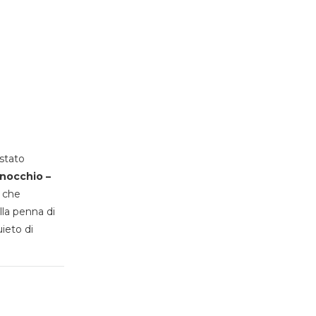
stato
inocchio –
, che
lla penna di
uieto di