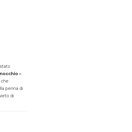
stato
inocchio –
, che
lla penna di
uieto di