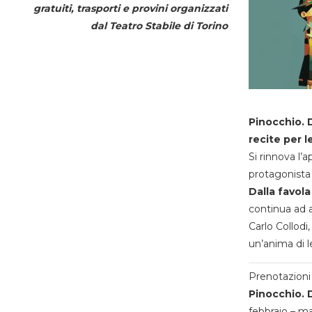
gratuiti, trasporti e provini organizzati
dal
Teatro Stabile di Torino
Pinocchio. D
recite per l
Si rinnova l’
protagonista 
Dalla favola
continua ad a
Carlo Collodi,
un’anima di l
Prenotazioni 
Pinocchio. D
febbraio – m