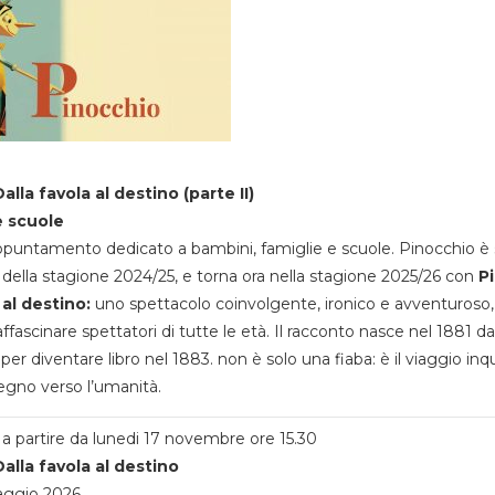
alla favola al destino (parte II)
e scuole
appuntamento dedicato a bambini, famiglie e scuole. Pinocchio è 
della stagione 2024/25, e torna ora nella stagione 2025/26 con
P
 al destino:
uno spettacolo coinvolgente, ironico e avventuroso
ffascinare spettatori di tutte le età. Il racconto nasce nel 1881 da
 per diventare libro nel 1883. non è solo una fiaba: è il viaggio inq
egno verso l’umanità.
a partire da lunedi 17 novembre ore 15.30
alla favola al destino
aggio 2026