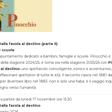
alla favola al destino (parte II)
e scuole
appuntamento dedicato a bambini, famiglie e scuole. Pinocchio è 
della stagione 2024/25, e torna ora nella stagione 2025/26 con
P
 al destino:
uno spettacolo coinvolgente, ironico e avventuroso
ffascinare spettatori di tutte le età. Il racconto nasce nel 1881 da
 per diventare libro nel 1883. non è solo una fiaba: è il viaggio inq
egno verso l’umanità.
a partire da lunedi 17 novembre ore 15.30
alla favola al destino
aggio 2026