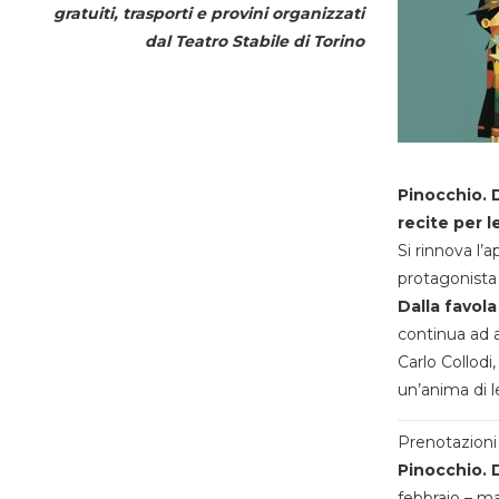
gratuiti, trasporti e provini organizzati
dal
Teatro Stabile di Torino
Pinocchio. D
recite per l
Si rinnova l’
protagonista 
Dalla favola
continua ad a
Carlo Collodi,
un’anima di l
Prenotazioni 
Pinocchio. D
febbraio – m