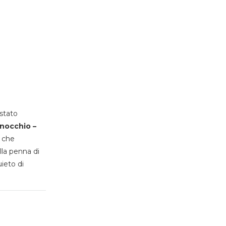
stato
inocchio –
, che
lla penna di
uieto di