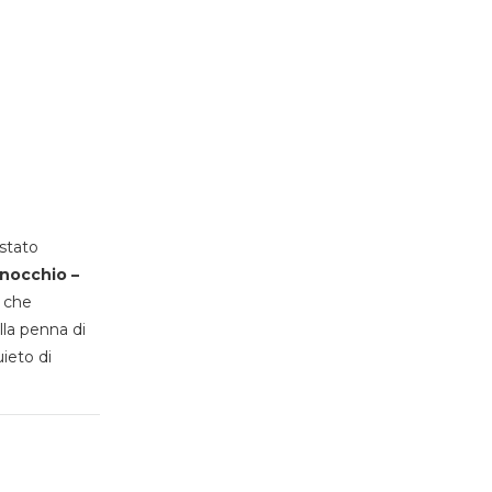
stato
inocchio –
, che
lla penna di
uieto di