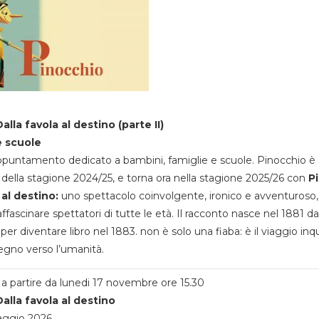
alla favola al destino (parte II)
e scuole
appuntamento dedicato a bambini, famiglie e scuole. Pinocchio è 
della stagione 2024/25, e torna ora nella stagione 2025/26 con
P
 al destino:
uno spettacolo coinvolgente, ironico e avventuroso
ffascinare spettatori di tutte le età. Il racconto nasce nel 1881 da
 per diventare libro nel 1883. non è solo una fiaba: è il viaggio inq
egno verso l’umanità.
a partire da lunedi 17 novembre ore 15.30
alla favola al destino
aggio 2026