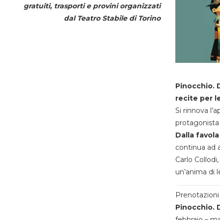
gratuiti, trasporti e provini organizzati
dal
Teatro Stabile di Torino
Pinocchio. D
recite per l
Si rinnova l’
protagonista 
Dalla favola
continua ad a
Carlo Collodi,
un’anima di l
Prenotazioni 
Pinocchio. D
febbraio – m