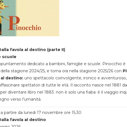
alla favola al destino (parte II)
e scuole
appuntamento dedicato a bambini, famiglie e scuole. Pinocchio è 
della stagione 2024/25, e torna ora nella stagione 2025/26 con
P
 al destino:
uno spettacolo coinvolgente, ironico e avventuroso
ffascinare spettatori di tutte le età. Il racconto nasce nel 1881 da
 per diventare libro nel 1883. non è solo una fiaba: è il viaggio inq
egno verso l’umanità.
a partire da lunedi 17 novembre ore 15.30
alla favola al destino
aggio 2026