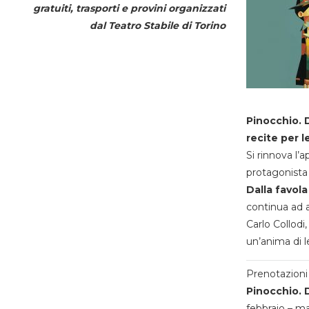
gratuiti, trasporti e provini organizzati
dal
Teatro Stabile di Torino
Pinocchio. D
recite per l
Si rinnova l’
protagonista 
Dalla favola
continua ad a
Carlo Collodi,
un’anima di l
Prenotazioni 
Pinocchio. D
febbraio – m