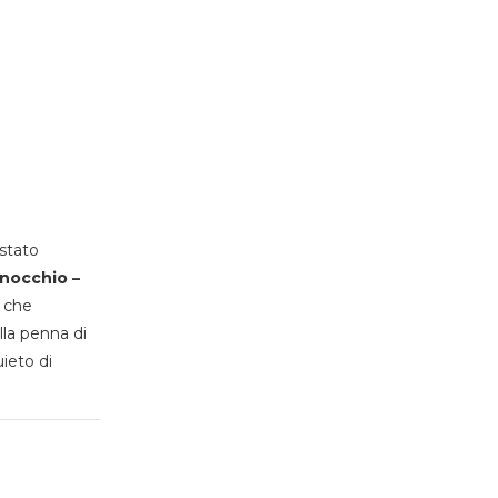
stato
inocchio –
, che
lla penna di
uieto di