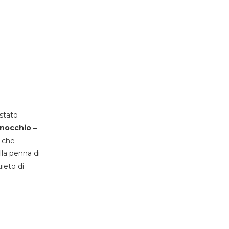
stato
inocchio –
, che
lla penna di
uieto di