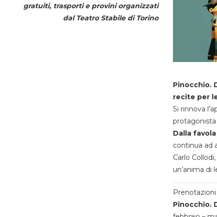
gratuiti, trasporti e provini organizzati
dal
Teatro Stabile di Torino
Pinocchio. D
recite per l
Si rinnova l’
protagonista 
Dalla favola
continua ad a
Carlo Collodi,
un’anima di l
Prenotazioni 
Pinocchio. D
febbraio – m