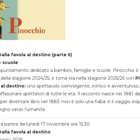
alla favola al destino (parte II)
e scuole
appuntamento dedicato a bambini, famiglie e scuole. Pinocchio è 
della stagione 2024/25, e torna ora nella stagione 2025/26 con
P
 al destino:
uno spettacolo coinvolgente, ironico e avventuroso
ffascinare spettatori di tutte le età. Il racconto nasce nel 1881 da
 per diventare libro nel 1883. non è solo una fiaba: è il viaggio inq
egno verso l’umanità.
a partire da lunedi 17 novembre ore 15.30
alla favola al destino
aggio 2026