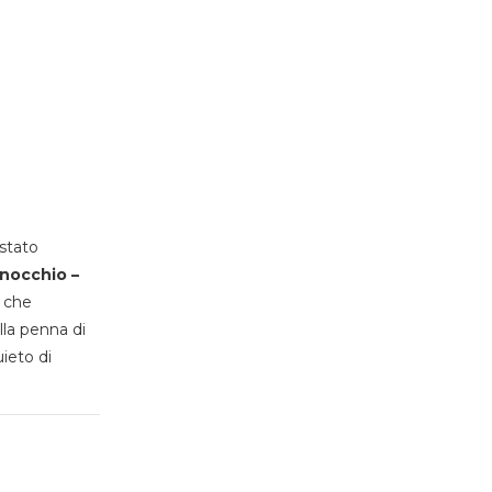
stato
inocchio –
, che
lla penna di
uieto di