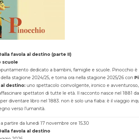
alla favola al destino (parte II)
e scuole
appuntamento dedicato a bambini, famiglie e scuole. Pinocchio è 
della stagione 2024/25, e torna ora nella stagione 2025/26 con
P
 al destino:
uno spettacolo coinvolgente, ironico e avventuroso
ffascinare spettatori di tutte le età. Il racconto nasce nel 1881 da
 per diventare libro nel 1883. non è solo una fiaba: è il viaggio inq
egno verso l’umanità.
a partire da lunedi 17 novembre ore 15.30
alla favola al destino
aggio 2026