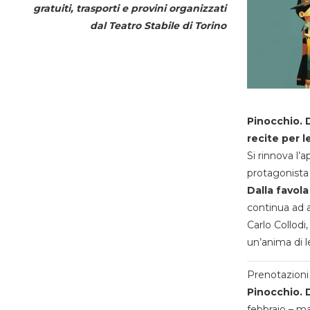
gratuiti, trasporti e provini organizzati
dal
Teatro Stabile di Torino
Pinocchio. D
recite per l
Si rinnova l’
protagonista 
Dalla favola
continua ad a
Carlo Collodi,
un’anima di l
Prenotazioni 
Pinocchio. D
febbraio – m