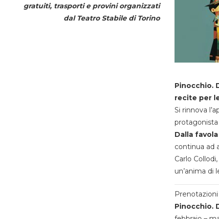
gratuiti, trasporti e provini organizzati
dal
Teatro Stabile di Torino
Pinocchio. D
recite per l
Si rinnova l’
protagonista 
Dalla favola
continua ad a
Carlo Collodi,
un’anima di l
Prenotazioni 
Pinocchio. D
febbraio – m