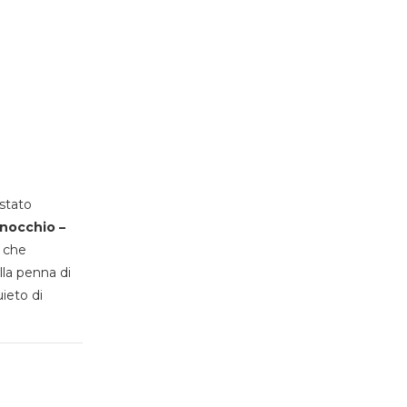
stato
inocchio –
, che
lla penna di
uieto di