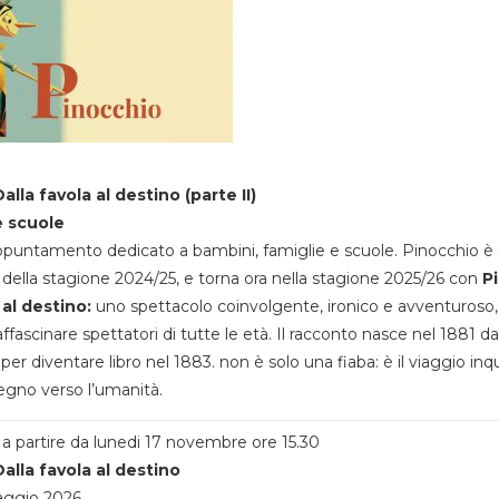
alla favola al destino (parte II)
e scuole
appuntamento dedicato a bambini, famiglie e scuole. Pinocchio è 
della stagione 2024/25, e torna ora nella stagione 2025/26 con
P
 al destino:
uno spettacolo coinvolgente, ironico e avventuroso
ffascinare spettatori di tutte le età. Il racconto nasce nel 1881 da
 per diventare libro nel 1883. non è solo una fiaba: è il viaggio inq
egno verso l’umanità.
a partire da lunedi 17 novembre ore 15.30
alla favola al destino
aggio 2026