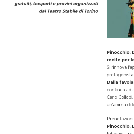
gratuiti, trasporti e provini organizzati
dal
Teatro Stabile di Torino
Pinocchio. D
recite per l
Si rinnova l’
protagonista 
Dalla favola
continua ad a
Carlo Collodi,
un’anima di l
Prenotazioni 
Pinocchio. D
febbraio – m