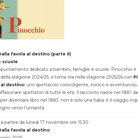
alla favola al destino (parte II)
e scuole
appuntamento dedicato a bambini, famiglie e scuole. Pinocchio è 
della stagione 2024/25, e torna ora nella stagione 2025/26 con
P
 al destino:
uno spettacolo coinvolgente, ironico e avventuroso
ffascinare spettatori di tutte le età. Il racconto nasce nel 1881 da
 per diventare libro nel 1883. non è solo una fiaba: è il viaggio inq
egno verso l’umanità.
a partire da lunedi 17 novembre ore 15.30
alla favola al destino
aggio 2026