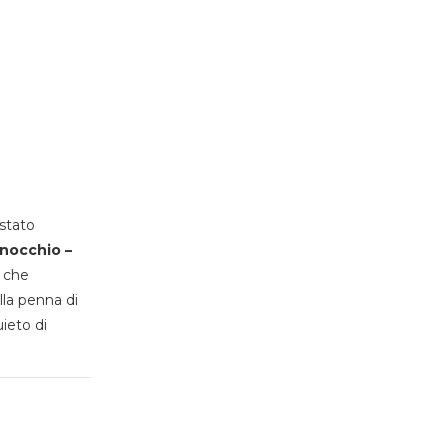
stato
inocchio –
, che
lla penna di
uieto di