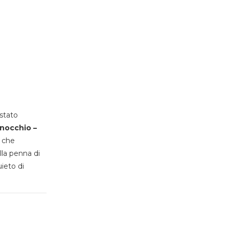
stato
inocchio –
, che
lla penna di
uieto di