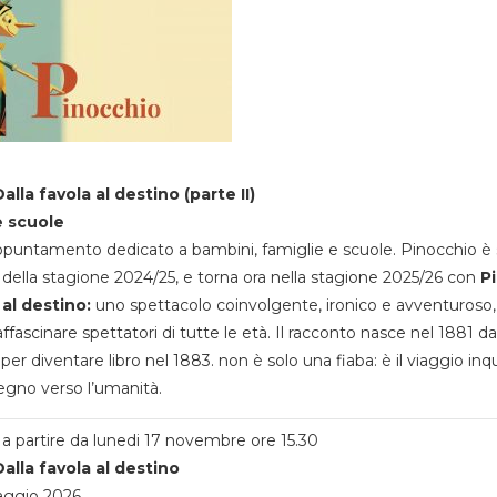
alla favola al destino (parte II)
e scuole
appuntamento dedicato a bambini, famiglie e scuole. Pinocchio è 
della stagione 2024/25, e torna ora nella stagione 2025/26 con
P
 al destino:
uno spettacolo coinvolgente, ironico e avventuroso
ffascinare spettatori di tutte le età. Il racconto nasce nel 1881 da
 per diventare libro nel 1883. non è solo una fiaba: è il viaggio inq
egno verso l’umanità.
a partire da lunedi 17 novembre ore 15.30
alla favola al destino
aggio 2026