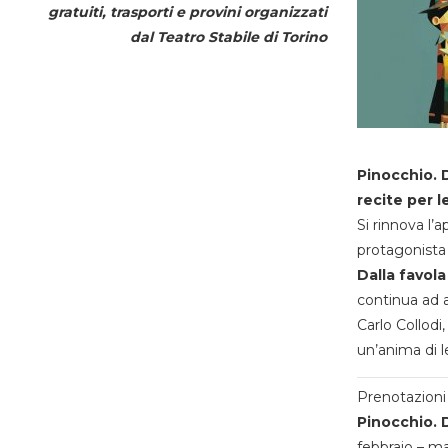
gratuiti, trasporti e provini organizzati
dal
Teatro Stabile di Torino
Pinocchio. D
recite per l
Si rinnova l’
protagonista 
Dalla favola
continua ad a
Carlo Collodi,
un’anima di l
Prenotazioni 
Pinocchio. D
febbraio – m