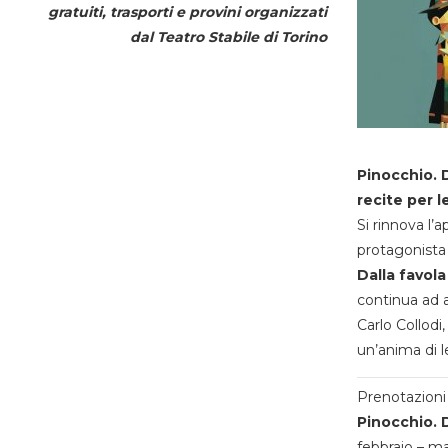
gratuiti, trasporti e provini organizzati
dal
Teatro Stabile di Torino
Pinocchio. D
recite per l
Si rinnova l’
protagonista 
Dalla favola
continua ad a
Carlo Collodi,
un’anima di l
Prenotazioni 
Pinocchio. D
febbraio – m