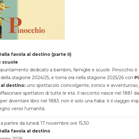
alla favola al destino (parte II)
e scuole
appuntamento dedicato a bambini, famiglie e scuole. Pinocchio è 
della stagione 2024/25, e torna ora nella stagione 2025/26 con
P
 al destino:
uno spettacolo coinvolgente, ironico e avventuroso
ffascinare spettatori di tutte le età. Il racconto nasce nel 1881 da
 per diventare libro nel 1883. non è solo una fiaba: è il viaggio inq
egno verso l’umanità.
a partire da lunedi 17 novembre ore 15.30
alla favola al destino
aggio 2026