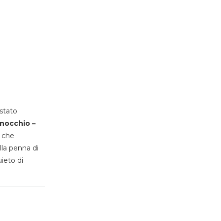
stato
inocchio –
, che
lla penna di
uieto di