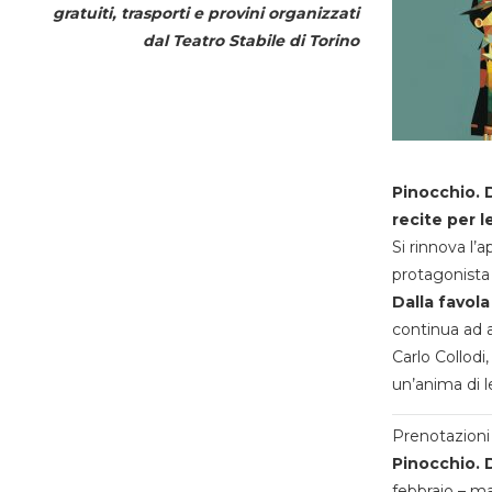
gratuiti, trasporti e provini organizzati
dal
Teatro Stabile di Torino
Pinocchio. D
recite per l
Si rinnova l’
protagonista 
Dalla favola
continua ad a
Carlo Collodi,
un’anima di l
Prenotazioni 
Pinocchio. D
febbraio – m