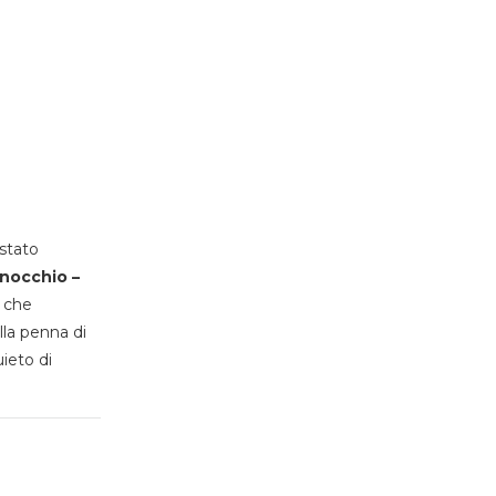
stato
inocchio –
, che
lla penna di
uieto di