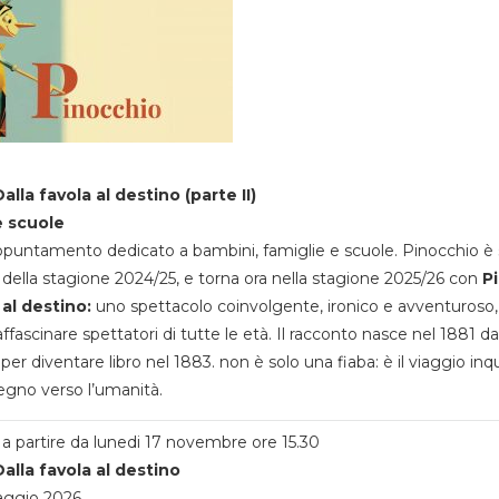
alla favola al destino (parte II)
e scuole
appuntamento dedicato a bambini, famiglie e scuole. Pinocchio è 
della stagione 2024/25, e torna ora nella stagione 2025/26 con
P
 al destino:
uno spettacolo coinvolgente, ironico e avventuroso
ffascinare spettatori di tutte le età. Il racconto nasce nel 1881 da
 per diventare libro nel 1883. non è solo una fiaba: è il viaggio inq
egno verso l’umanità.
a partire da lunedi 17 novembre ore 15.30
alla favola al destino
aggio 2026