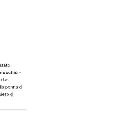
stato
inocchio –
, che
lla penna di
uieto di