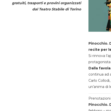
gratuiti, trasporti e provini organizzati
dal
Teatro Stabile di Torino
Pinocchio. D
recite per l
Si rinnova l’
protagonista 
Dalla favola
continua ad a
Carlo Collodi,
un’anima di l
Prenotazioni 
Pinocchio. D
febbraio – m