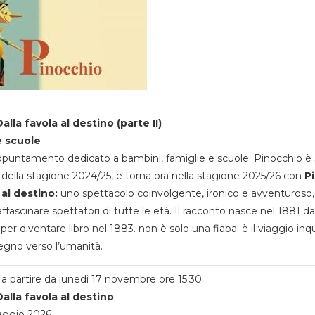
alla favola al destino (parte II)
e scuole
appuntamento dedicato a bambini, famiglie e scuole. Pinocchio è 
della stagione 2024/25, e torna ora nella stagione 2025/26 con
P
 al destino:
uno spettacolo coinvolgente, ironico e avventuroso
ffascinare spettatori di tutte le età. Il racconto nasce nel 1881 da
 per diventare libro nel 1883. non è solo una fiaba: è il viaggio inq
egno verso l’umanità.
a partire da lunedi 17 novembre ore 15.30
alla favola al destino
aggio 2026