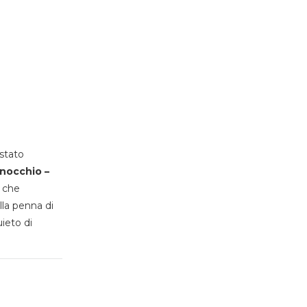
stato
inocchio –
, che
lla penna di
uieto di