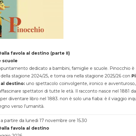
alla favola al destino (parte II)
e scuole
appuntamento dedicato a bambini, famiglie e scuole. Pinocchio è 
della stagione 2024/25, e torna ora nella stagione 2025/26 con
P
 al destino:
uno spettacolo coinvolgente, ironico e avventuroso
ffascinare spettatori di tutte le età. Il racconto nasce nel 1881 da
 per diventare libro nel 1883. non è solo una fiaba: è il viaggio inq
egno verso l’umanità.
a partire da lunedi 17 novembre ore 15.30
alla favola al destino
aggio 2026