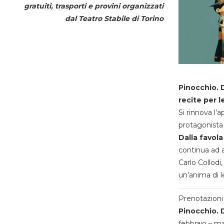
gratuiti, trasporti e provini organizzati
dal
Teatro Stabile di Torino
Pinocchio. D
recite per l
Si rinnova l’
protagonista 
Dalla favola
continua ad a
Carlo Collodi,
un’anima di l
Prenotazioni 
Pinocchio. D
febbraio – m