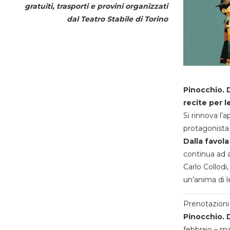
gratuiti, trasporti e provini organizzati
dal
Teatro Stabile di Torino
Pinocchio. D
recite per l
Si rinnova l’
protagonista 
Dalla favola
continua ad a
Carlo Collodi,
un’anima di l
Prenotazioni 
Pinocchio. D
febbraio – m