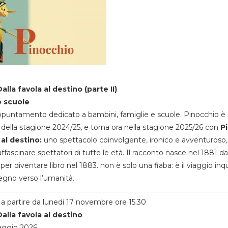
alla favola al destino (parte II)
e scuole
appuntamento dedicato a bambini, famiglie e scuole. Pinocchio è 
della stagione 2024/25, e torna ora nella stagione 2025/26 con
P
 al destino:
uno spettacolo coinvolgente, ironico e avventuroso
ffascinare spettatori di tutte le età. Il racconto nasce nel 1881 da
 per diventare libro nel 1883. non è solo una fiaba: è il viaggio inq
egno verso l’umanità.
a partire da lunedi 17 novembre ore 15.30
alla favola al destino
aggio 2026