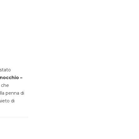
stato
inocchio –
, che
lla penna di
uieto di