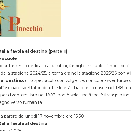
alla favola al destino (parte II)
e scuole
appuntamento dedicato a bambini, famiglie e scuole. Pinocchio è 
della stagione 2024/25, e torna ora nella stagione 2025/26 con
P
 al destino:
uno spettacolo coinvolgente, ironico e avventuroso
ffascinare spettatori di tutte le età. Il racconto nasce nel 1881 da
 per diventare libro nel 1883. non è solo una fiaba: è il viaggio inq
egno verso l’umanità.
a partire da lunedi 17 novembre ore 15.30
alla favola al destino
aggio 2026