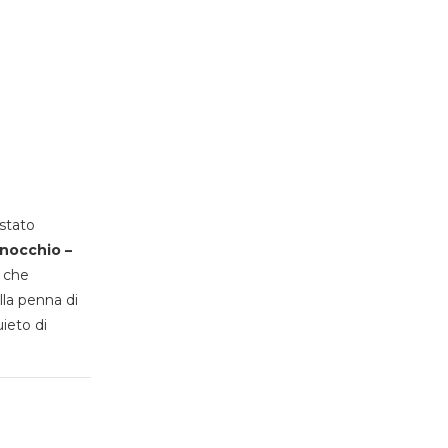
stato
inocchio –
, che
lla penna di
uieto di