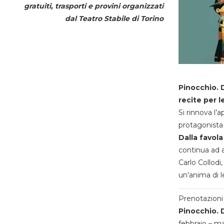
gratuiti, trasporti e provini organizzati
dal
Teatro Stabile di Torino
Pinocchio. D
recite per l
Si rinnova l’
protagonista 
Dalla favola
continua ad a
Carlo Collodi,
un’anima di l
Prenotazioni 
Pinocchio. D
febbraio – m