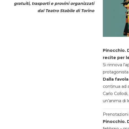
gratuiti, trasporti e provini organizzati
dal
Teatro Stabile di Torino
Pinocchio. D
recite per l
Si rinnova l’
protagonista 
Dalla favola
continua ad a
Carlo Collodi,
un’anima di l
Prenotazioni 
Pinocchio. D
febbraio – m