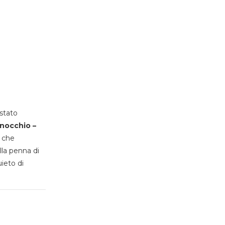
stato
inocchio –
, che
lla penna di
uieto di