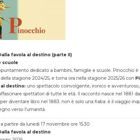
alla favola al destino (parte II)
e scuole
appuntamento dedicato a bambini, famiglie e scuole. Pinocchio è 
della stagione 2024/25, e torna ora nella stagione 2025/26 con
P
 al destino:
uno spettacolo coinvolgente, ironico e avventuroso
ffascinare spettatori di tutte le età. Il racconto nasce nel 1881 da
 per diventare libro nel 1883. non è solo una fiaba: è il viaggio inq
egno verso l’umanità.
a partire da lunedi 17 novembre ore 15.30
alla favola al destino
aggio 2026