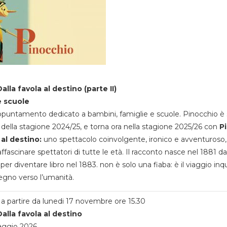
alla favola al destino (parte II)
e scuole
appuntamento dedicato a bambini, famiglie e scuole. Pinocchio è 
della stagione 2024/25, e torna ora nella stagione 2025/26 con
P
 al destino:
uno spettacolo coinvolgente, ironico e avventuroso
ffascinare spettatori di tutte le età. Il racconto nasce nel 1881 da
 per diventare libro nel 1883. non è solo una fiaba: è il viaggio inq
egno verso l’umanità.
a partire da lunedi 17 novembre ore 15.30
alla favola al destino
aggio 2026