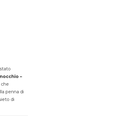
stato
inocchio –
, che
lla penna di
uieto di