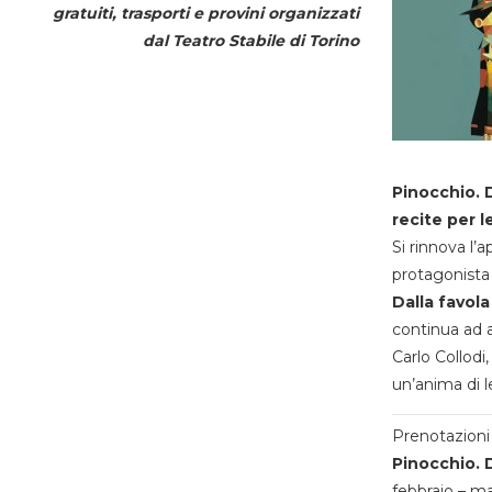
gratuiti, trasporti e provini organizzati
dal
Teatro Stabile di Torino
Pinocchio. D
recite per l
Si rinnova l’
protagonista 
Dalla favola
continua ad a
Carlo Collodi,
un’anima di l
Prenotazioni 
Pinocchio. D
febbraio – m