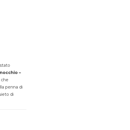
stato
inocchio –
, che
lla penna di
uieto di