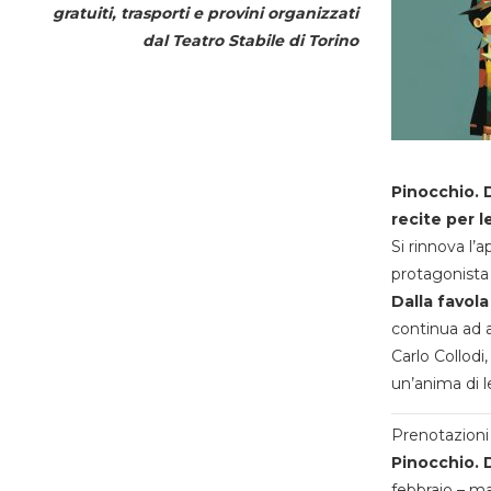
gratuiti, trasporti e provini organizzati
dal
Teatro Stabile di Torino
Pinocchio. D
recite per l
Si rinnova l’
protagonista 
Dalla favola
continua ad a
Carlo Collodi,
un’anima di l
Prenotazioni 
Pinocchio. D
febbraio – m