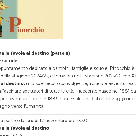
alla favola al destino (parte II)
e scuole
appuntamento dedicato a bambini, famiglie e scuole. Pinocchio è 
della stagione 2024/25, e torna ora nella stagione 2025/26 con
P
 al destino:
uno spettacolo coinvolgente, ironico e avventuroso
ffascinare spettatori di tutte le età. Il racconto nasce nel 1881 da
 per diventare libro nel 1883. non è solo una fiaba: è il viaggio inq
egno verso l’umanità.
a partire da lunedi 17 novembre ore 15.30
alla favola al destino
aggio 2026