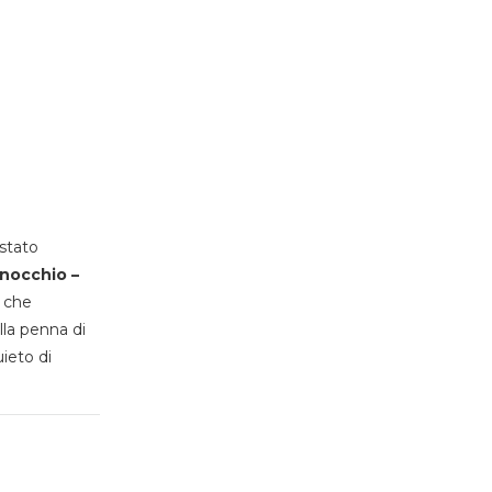
stato
inocchio –
, che
lla penna di
uieto di