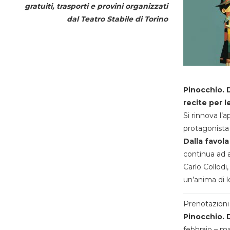
gratuiti, trasporti e provini organizzati
dal
Teatro Stabile di Torino
Pinocchio. D
recite per l
Si rinnova l’
protagonista 
Dalla favola
continua ad a
Carlo Collodi,
un’anima di l
Prenotazioni 
Pinocchio. D
febbraio – m