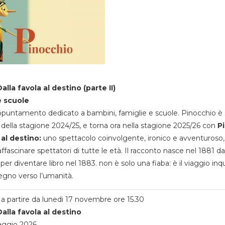
alla favola al destino (parte II)
e scuole
appuntamento dedicato a bambini, famiglie e scuole. Pinocchio è 
della stagione 2024/25, e torna ora nella stagione 2025/26 con
P
 al destino:
uno spettacolo coinvolgente, ironico e avventuroso
ffascinare spettatori di tutte le età. Il racconto nasce nel 1881 da
 per diventare libro nel 1883. non è solo una fiaba: è il viaggio inq
egno verso l’umanità.
a partire da lunedi 17 novembre ore 15.30
alla favola al destino
aggio 2026