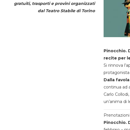
gratuiti, trasporti e provini organizzati
dal
Teatro Stabile di Torino
Pinocchio. D
recite per l
Si rinnova l’
protagonista 
Dalla favola
continua ad a
Carlo Collodi,
un’anima di l
Prenotazioni 
Pinocchio. D
febbraio – m