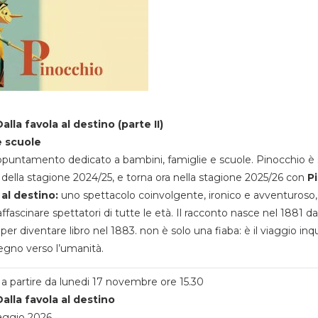
alla favola al destino (parte II)
e scuole
appuntamento dedicato a bambini, famiglie e scuole. Pinocchio è 
della stagione 2024/25, e torna ora nella stagione 2025/26 con
P
 al destino:
uno spettacolo coinvolgente, ironico e avventuroso
ffascinare spettatori di tutte le età. Il racconto nasce nel 1881 da
 per diventare libro nel 1883. non è solo una fiaba: è il viaggio inq
egno verso l’umanità.
a partire da lunedi 17 novembre ore 15.30
alla favola al destino
aggio 2026