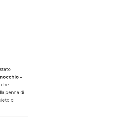
stato
inocchio –
, che
lla penna di
uieto di