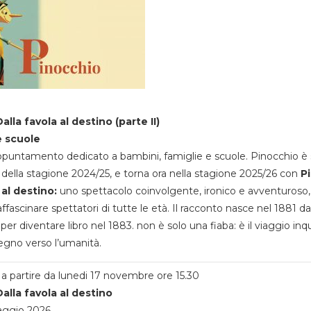
alla favola al destino (parte II)
e scuole
appuntamento dedicato a bambini, famiglie e scuole. Pinocchio è 
della stagione 2024/25, e torna ora nella stagione 2025/26 con
P
 al destino:
uno spettacolo coinvolgente, ironico e avventuroso
ffascinare spettatori di tutte le età. Il racconto nasce nel 1881 da
 per diventare libro nel 1883. non è solo una fiaba: è il viaggio inq
egno verso l’umanità.
a partire da lunedi 17 novembre ore 15.30
alla favola al destino
aggio 2026