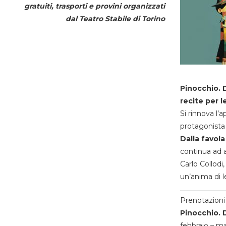
gratuiti, trasporti e provini organizzati
dal
Teatro Stabile di Torino
Pinocchio. D
recite per l
Si rinnova l’
protagonista 
Dalla favola
continua ad a
Carlo Collodi,
un’anima di l
Prenotazioni 
Pinocchio. D
febbraio – m