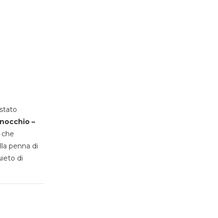
stato
inocchio –
, che
lla penna di
uieto di