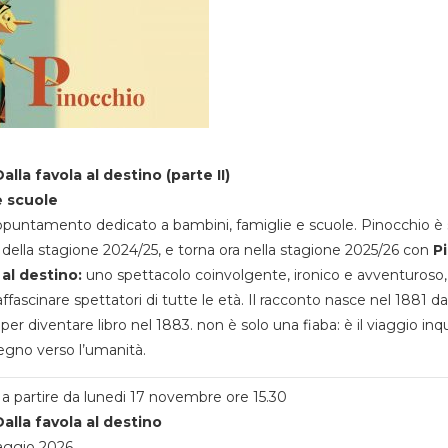
alla favola al destino (parte II)
e scuole
appuntamento dedicato a bambini, famiglie e scuole. Pinocchio è 
della stagione 2024/25, e torna ora nella stagione 2025/26 con
P
 al destino:
uno spettacolo coinvolgente, ironico e avventuroso
ffascinare spettatori di tutte le età. Il racconto nasce nel 1881 da
 per diventare libro nel 1883. non è solo una fiaba: è il viaggio inq
egno verso l’umanità.
a partire da lunedi 17 novembre ore 15.30
alla favola al destino
aggio 2026