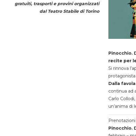
gratuiti, trasporti e provini organizzati
dal
Teatro Stabile di Torino
Pinocchio. D
recite per l
Si rinnova l’
protagonista 
Dalla favola
continua ad a
Carlo Collodi,
un’anima di l
Prenotazioni 
Pinocchio. D
febbraio – m