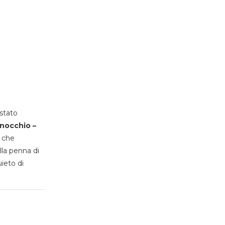
stato
inocchio –
, che
lla penna di
uieto di