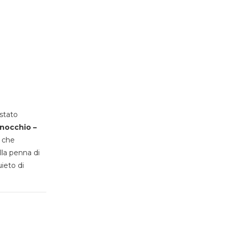
stato
inocchio –
, che
lla penna di
uieto di