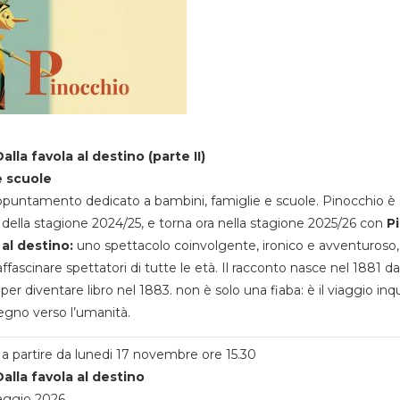
alla favola al destino (parte II)
e scuole
appuntamento dedicato a bambini, famiglie e scuole. Pinocchio è 
della stagione 2024/25, e torna ora nella stagione 2025/26 con
P
 al destino:
uno spettacolo coinvolgente, ironico e avventuroso
ffascinare spettatori di tutte le età. Il racconto nasce nel 1881 da
 per diventare libro nel 1883. non è solo una fiaba: è il viaggio inq
egno verso l’umanità.
a partire da lunedi 17 novembre ore 15.30
alla favola al destino
aggio 2026