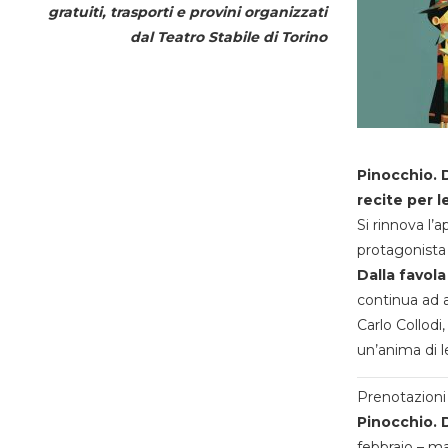
gratuiti, trasporti e provini organizzati
dal
Teatro Stabile di Torino
Pinocchio. D
recite per l
Si rinnova l’
protagonista 
Dalla favola
continua ad a
Carlo Collodi,
un’anima di l
Prenotazioni 
Pinocchio. D
febbraio – m