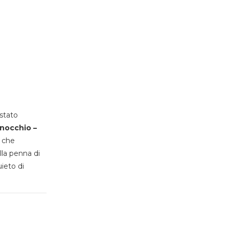
stato
inocchio –
, che
lla penna di
uieto di