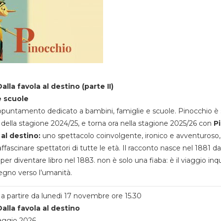
alla favola al destino (parte II)
e scuole
appuntamento dedicato a bambini, famiglie e scuole. Pinocchio è 
della stagione 2024/25, e torna ora nella stagione 2025/26 con
P
 al destino:
uno spettacolo coinvolgente, ironico e avventuroso
ffascinare spettatori di tutte le età. Il racconto nasce nel 1881 da
 per diventare libro nel 1883. non è solo una fiaba: è il viaggio inq
egno verso l’umanità.
a partire da lunedi 17 novembre ore 15.30
alla favola al destino
aggio 2026