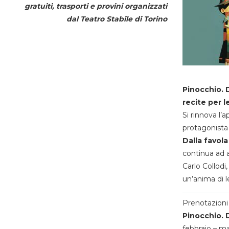
gratuiti, trasporti e provini organizzati
dal
Teatro Stabile di Torino
Pinocchio. D
recite per l
Si rinnova l’
protagonista 
Dalla favola
continua ad a
Carlo Collodi,
un’anima di l
Prenotazioni 
Pinocchio. D
febbraio – m