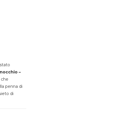
stato
inocchio –
, che
lla penna di
uieto di