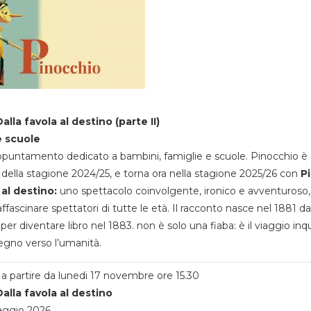
alla favola al destino (parte II)
e scuole
appuntamento dedicato a bambini, famiglie e scuole. Pinocchio è 
della stagione 2024/25, e torna ora nella stagione 2025/26 con
P
 al destino:
uno spettacolo coinvolgente, ironico e avventuroso
ffascinare spettatori di tutte le età. Il racconto nasce nel 1881 da
 per diventare libro nel 1883. non è solo una fiaba: è il viaggio inq
egno verso l’umanità.
a partire da lunedi 17 novembre ore 15.30
alla favola al destino
aggio 2026