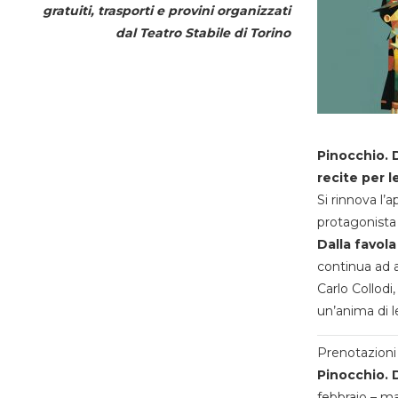
gratuiti, trasporti e provini organizzati
dal
Teatro Stabile di Torino
Pinocchio. D
recite per l
Si rinnova l’
protagonista 
Dalla favola
continua ad a
Carlo Collodi,
un’anima di l
Prenotazioni 
Pinocchio. D
febbraio – m