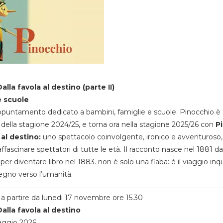
alla favola al destino (parte II)
e scuole
appuntamento dedicato a bambini, famiglie e scuole. Pinocchio è 
della stagione 2024/25, e torna ora nella stagione 2025/26 con
P
 al destino:
uno spettacolo coinvolgente, ironico e avventuroso
ffascinare spettatori di tutte le età. Il racconto nasce nel 1881 da
 per diventare libro nel 1883. non è solo una fiaba: è il viaggio inq
egno verso l’umanità.
a partire da lunedi 17 novembre ore 15.30
alla favola al destino
aggio 2026