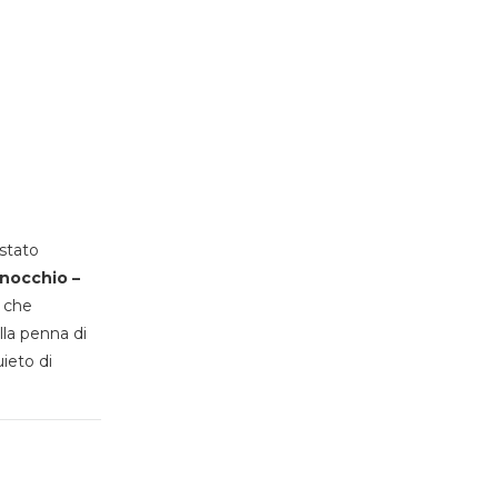
stato
inocchio –
, che
lla penna di
uieto di