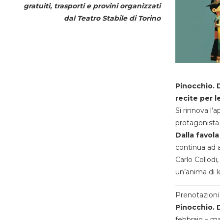
gratuiti, trasporti e provini organizzati
dal
Teatro Stabile di Torino
Pinocchio. D
recite per l
Si rinnova l’
protagonista 
Dalla favola
continua ad a
Carlo Collodi,
un’anima di l
Prenotazioni 
Pinocchio. D
febbraio – m