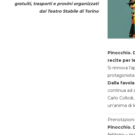
gratuiti, trasporti e provini organizzati
dal
Teatro Stabile di Torino
Pinocchio. D
recite per l
Si rinnova l’
protagonista 
Dalla favola
continua ad a
Carlo Collodi,
un’anima di l
Prenotazioni 
Pinocchio. D
febbraio – m