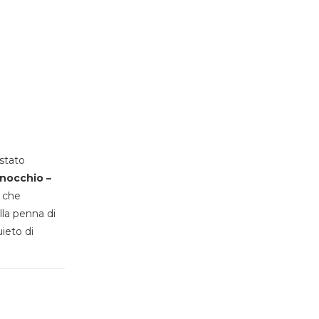
stato
inocchio –
, che
lla penna di
uieto di