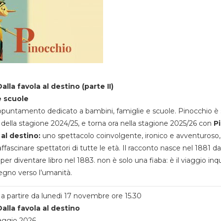
alla favola al destino (parte II)
e scuole
appuntamento dedicato a bambini, famiglie e scuole. Pinocchio è 
della stagione 2024/25, e torna ora nella stagione 2025/26 con
P
 al destino:
uno spettacolo coinvolgente, ironico e avventuroso
ffascinare spettatori di tutte le età. Il racconto nasce nel 1881 da
 per diventare libro nel 1883. non è solo una fiaba: è il viaggio inq
egno verso l’umanità.
a partire da lunedi 17 novembre ore 15.30
alla favola al destino
aggio 2026