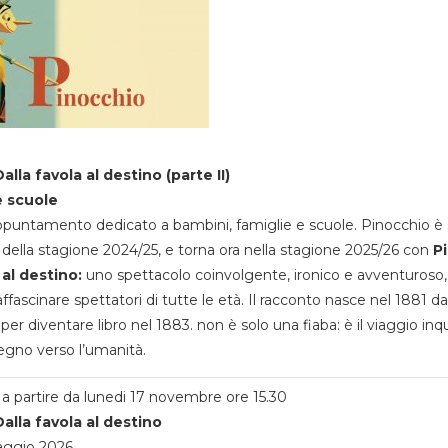
alla favola al destino (parte II)
e scuole
appuntamento dedicato a bambini, famiglie e scuole. Pinocchio è 
della stagione 2024/25, e torna ora nella stagione 2025/26 con
P
 al destino:
uno spettacolo coinvolgente, ironico e avventuroso
ffascinare spettatori di tutte le età. Il racconto nasce nel 1881 da
 per diventare libro nel 1883. non è solo una fiaba: è il viaggio inq
egno verso l’umanità.
a partire da lunedi 17 novembre ore 15.30
alla favola al destino
aggio 2026