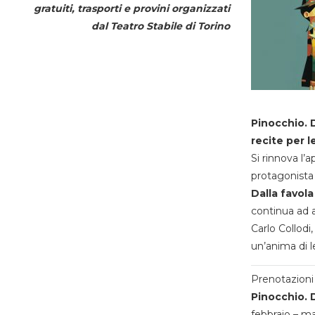
gratuiti, trasporti e provini organizzati
dal
Teatro Stabile di Torino
Pinocchio. D
recite per l
Si rinnova l’
protagonista 
Dalla favola
continua ad a
Carlo Collodi,
un’anima di l
Prenotazioni 
Pinocchio. D
febbraio – m