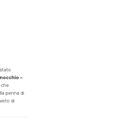
stato
inocchio –
, che
lla penna di
uieto di