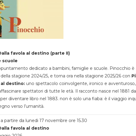
alla favola al destino (parte II)
e scuole
appuntamento dedicato a bambini, famiglie e scuole. Pinocchio è 
della stagione 2024/25, e torna ora nella stagione 2025/26 con
P
 al destino:
uno spettacolo coinvolgente, ironico e avventuroso
ffascinare spettatori di tutte le età. Il racconto nasce nel 1881 da
 per diventare libro nel 1883. non è solo una fiaba: è il viaggio inq
egno verso l’umanità.
a partire da lunedi 17 novembre ore 15.30
alla favola al destino
aggio 2026