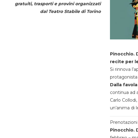
gratuiti, trasporti e provini organizzati
dal
Teatro Stabile di Torino
Pinocchio. D
recite per l
Si rinnova l’
protagonista 
Dalla favola
continua ad a
Carlo Collodi,
un’anima di l
Prenotazioni 
Pinocchio. D
febbraio – m