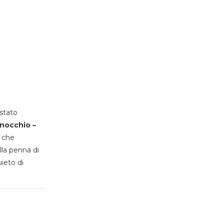
stato
inocchio –
, che
lla penna di
uieto di