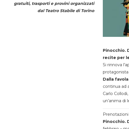
gratuiti, trasporti e provini organizzati
dal
Teatro Stabile di Torino
Pinocchio. D
recite per l
Si rinnova l’
protagonista 
Dalla favola
continua ad a
Carlo Collodi,
un’anima di l
Prenotazioni 
Pinocchio. D
febbraio – m