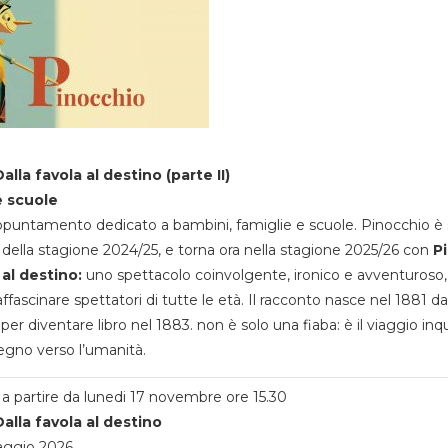
alla favola al destino (parte II)
e scuole
appuntamento dedicato a bambini, famiglie e scuole. Pinocchio è 
della stagione 2024/25, e torna ora nella stagione 2025/26 con
P
 al destino:
uno spettacolo coinvolgente, ironico e avventuroso
ffascinare spettatori di tutte le età. Il racconto nasce nel 1881 da
 per diventare libro nel 1883. non è solo una fiaba: è il viaggio inq
egno verso l’umanità.
a partire da lunedi 17 novembre ore 15.30
alla favola al destino
aggio 2026