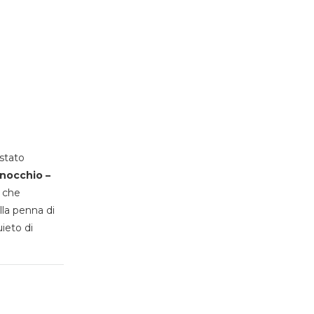
stato
inocchio –
, che
lla penna di
uieto di