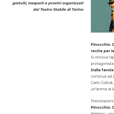
gratuiti, trasporti e provini organizzati
dal
Teatro Stabile di Torino
Pinocchio. D
recite per l
Si rinnova l’
protagonista 
Dalla favola
continua ad a
Carlo Collodi,
un’anima di l
Prenotazioni 
Pinocchio. D
febbraio – m