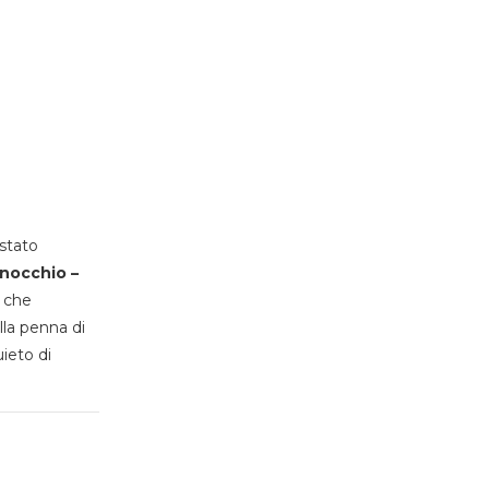
stato
inocchio –
, che
lla penna di
uieto di