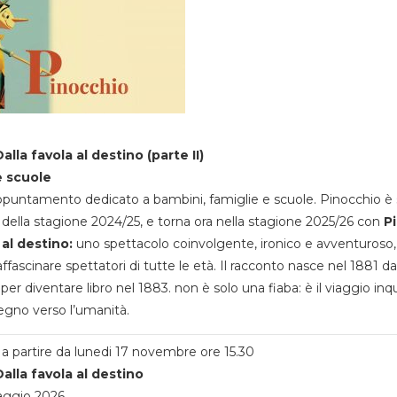
alla favola al destino (parte II)
e scuole
appuntamento dedicato a bambini, famiglie e scuole. Pinocchio è 
della stagione 2024/25, e torna ora nella stagione 2025/26 con
P
 al destino:
uno spettacolo coinvolgente, ironico e avventuroso
ffascinare spettatori di tutte le età. Il racconto nasce nel 1881 da
 per diventare libro nel 1883. non è solo una fiaba: è il viaggio inq
egno verso l’umanità.
a partire da lunedi 17 novembre ore 15.30
alla favola al destino
aggio 2026